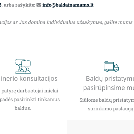
8
, arba rašykite:
info@baldainamams.lt
acijos ar Jus domina individualus užsakymas, galite mums
inerio konsultacijos
Baldų pristatym
pasirūpinsime m
patyrę darbuotojai mielai
padės pasirinkti tinkamus
Siūlome baldų pristatym
baldus.
surinkimo paslaugą