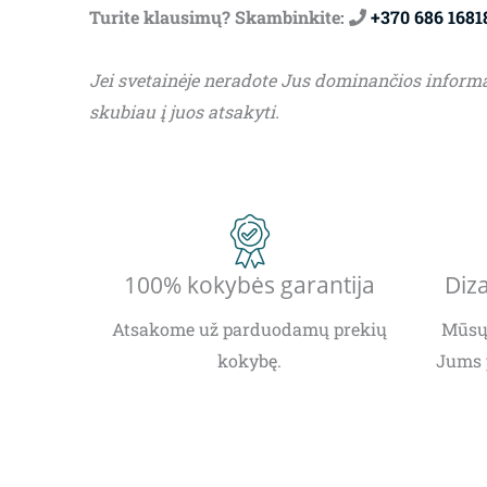
Turite klausimų? Skambinkite:
+370 686 1681
Jei svetainėje neradote Jus dominančios inform
skubiau į juos atsakyti.
100% kokybės garantija
Diza
Atsakome už parduodamų prekių
Mūsų 
kokybę.
Jums 