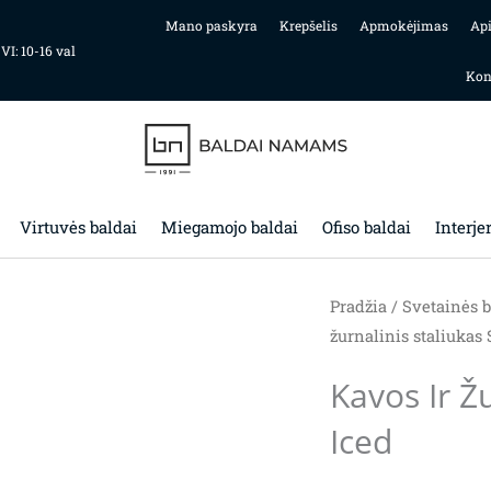
Mano paskyra
Krepšelis
Apmokėjimas
Ap
 VI: 10-16 val
Kon
Virtuvės baldai
Miegamojo baldai
Ofiso baldai
Interje
Pradžia
/
Svetainės b
žurnalinis staliukas
Kavos Ir Ž
Iced