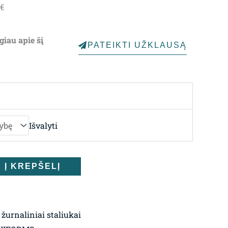
Price
€
range:
1,742.00€
giau apie šį
PATEIKTI UŽKLAUSĄ
through
2,244.00€
Išvalyti
Į KREPŠELĮ
 žurnaliniai staliukai