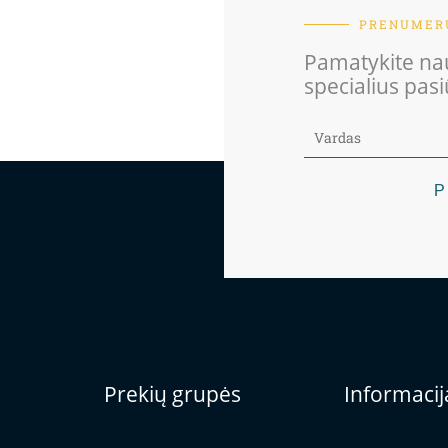
PRENUMERU
Pamatykite nau
specialius pas
P
Prekių grupės
Informacij