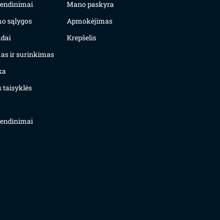
yvendinimai
Mano paskyra
mo sąlygos
Apmokėjimas
dai
Krepšelis
as ir surinkimas
ka
 taisyklės
yvendinimai