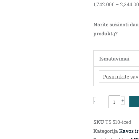
1,742.00
€
–
2,244.00
Norite sužinoti dau
produktą?
produkto
kiekis:
Išmatavimai:
Kavos
ir
žurnalinis
staliukas
+
-
Soda
Iced
SKU
TS 510-iced
Kategorija
Kavos ir