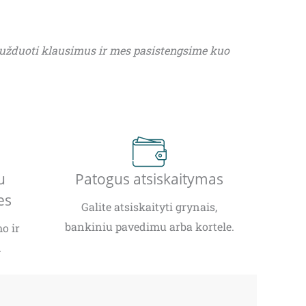
 užduoti klausimus ir mes pasistengsime kuo
u
Patogus atsiskaitymas
es
Galite atsiskaityti grynais,
bankiniu pavedimu arba kortele.
o ir
.