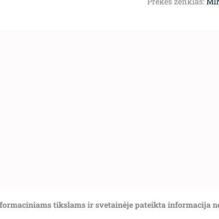
Prekės ženklas:
MI
informaciniams tikslams ir svetainėje pateikta informacija 