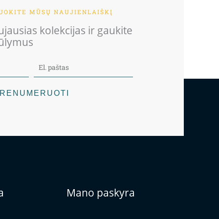
OKITE MŪSŲ NAUJIENLAIŠKĮ
jausias kolekcijas ir gaukite
iūlymus
RENUMERUOTI
a
Mano paskyra