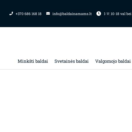
Pereiti
prie
+370 686 168 18
info@baldainamams.lt
I-V: 10-18 val bei
turinio
Minkšti baldai
Svetainės baldai
Valgomojo baldai