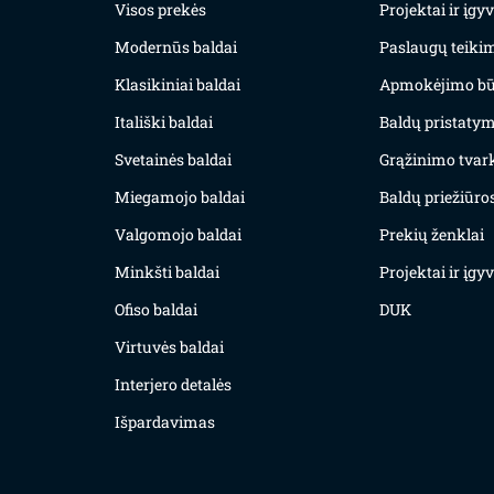
Visos prekės
Projektai ir įg
Modernūs baldai
Paslaugų teiki
Klasikiniai baldai
Apmokėjimo bū
Itališki baldai
Baldų pristatym
Svetainės baldai
Grąžinimo tvar
Miegamojo baldai
Baldų priežiūros
Valgomojo baldai
Prekių ženklai
Minkšti baldai
Projektai ir įg
Ofiso baldai
DUK
Virtuvės baldai
Interjero detalės
Išpardavimas