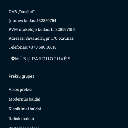
UAB „Dusėtai“
Įmonės kodas: 132859754
PVM mokėtojo kodas: LT328597515
Adresas: Savanorių pr. 170, Kaunas
Telefonas: +370 686 16818
MŪSŲ PARDUOTUVĖS
Prekių grupės
Visos prekės
Modernūs baldai
Klasikiniai baldai
Itališki baldai