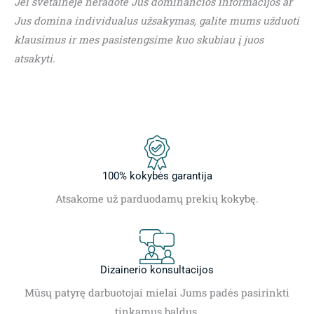
Jei svetainėje neradote Jus dominančios informacijos ar
Jus domina individualus užsakymas, galite mums užduoti
klausimus ir mes pasistengsime kuo skubiau į juos
atsakyti.
100% kokybės garantija
Atsakome už parduodamų prekių kokybę.
Dizainerio konsultacijos
Mūsų patyrę darbuotojai mielai Jums padės pasirinkti
tinkamus baldus.