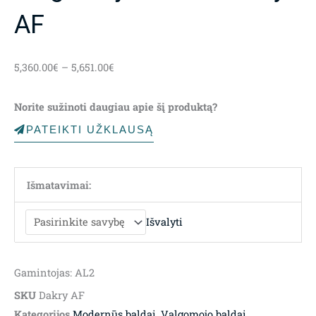
AF
Price
5,360.00
€
–
5,651.00
€
range:
5,360.00€
Norite sužinoti daugiau apie šį produktą?
through
5,651.00€
PATEIKTI UŽKLAUSĄ
Išmatavimai:
Išvalyti
Gamintojas: AL2
SKU
Dakry AF
Kategorijos
Modernūs baldai
,
Valgomojo baldai
,