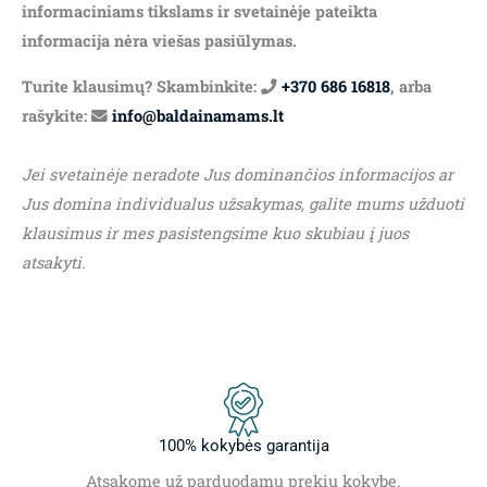
informaciniams tikslams ir svetainėje pateikta
informacija nėra viešas pasiūlymas.
Turite klausimų? Skambinkite:
+370 686 16818
, arba
rašykite:
info@baldainamams.lt
Jei svetainėje neradote Jus dominančios informacijos ar
Jus domina individualus užsakymas, galite mums užduoti
klausimus ir mes pasistengsime kuo skubiau į juos
atsakyti.
100% kokybės garantija
Atsakome už parduodamų prekių kokybę.