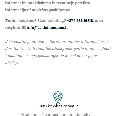
informaciniams tikslams ir svetainėje pateikta
informacija nėra viešas pasiūlymas.
Turite klausimų? Skambinkite:
+370 686 16818
, arba
rašykite:
info@baldainamams.lt
Jei svetainėje neradote Jus dominančios informacijos ar
Jus domina individualus užsakymas, galite mums užduoti
klausimus ir mes pasistengsime kuo skubiau į juos
atsakyti.
100% kokybės garantija
Atsakome už parduodamų prekių kokybę.