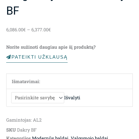
BF
Price
6,086.00
€
–
6,377.00
€
range:
6,086.00€
Norite sužinoti daugiau apie šį produktą?
through
6,377.00€
PATEIKTI UŽKLAUSĄ
Išmatavimai:
Išvalyti
Gamintojas: AL2
SKU
Dakry BF
Kategorijos
Modernūs baldai
,
Valgomojo baldai
,