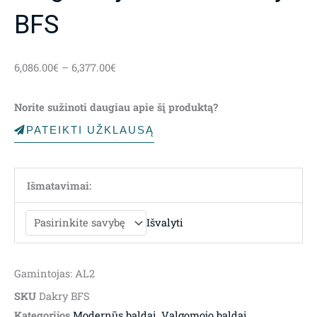
BFS
Price
6,086.00
€
–
6,377.00
€
range:
6,086.00€
Norite sužinoti daugiau apie šį produktą?
through
6,377.00€
PATEIKTI UŽKLAUSĄ
Išmatavimai:
Išvalyti
Gamintojas: AL2
SKU
Dakry BFS
Kategorijos
Modernūs baldai
,
Valgomojo baldai
,