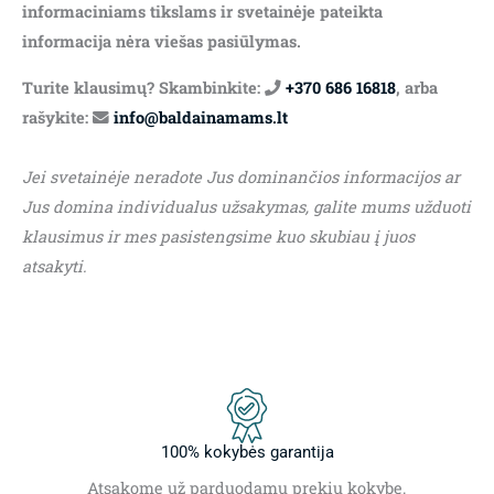
informaciniams tikslams ir svetainėje pateikta
informacija nėra viešas pasiūlymas.
Turite klausimų? Skambinkite:
+370 686 16818
, arba
rašykite:
info@baldainamams.lt
Jei svetainėje neradote Jus dominančios informacijos ar
Jus domina individualus užsakymas, galite mums užduoti
klausimus ir mes pasistengsime kuo skubiau į juos
atsakyti.
100% kokybės garantija
Atsakome už parduodamų prekių kokybę.