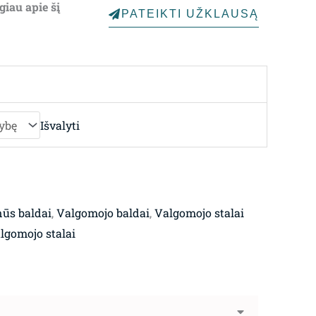
giau apie šį
PATEIKTI UŽKLAUSĄ
through
4,126.00€
Išvalyti
ūs baldai
,
Valgomojo baldai
,
Valgomojo stalai
gomojo stalai