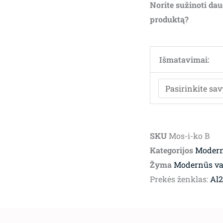
Norite sužinoti dau
produktą?
Išmatavimai:
SKU
Mos-i-ko B
Kategorijos
Modern
Žyma
Modernūs val
Prekės ženklas:
Al2