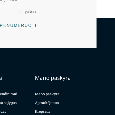
RENUMERUOTI
a
Mano paskyra
yvendinimai
Mano paskyra
mo sąlygos
Apmokėjimas
dai
Krepšelis