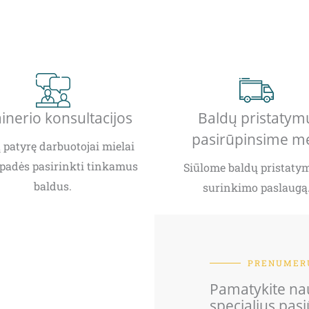
inerio konsultacijos
Baldų pristatym
pasirūpinsime m
patyrę darbuotojai mielai
padės pasirinkti tinkamus
Siūlome baldų pristatym
baldus.
surinkimo paslaugą
PRENUMERU
Pamatykite nau
specialius pas