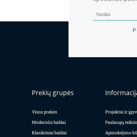
P
Prekių grupės
Informacij
Visos prekės
Projektai ir įg
Modernūs baldai
Paslaugų teiki
Klasikiniai baldai
Apmokėjimo bū