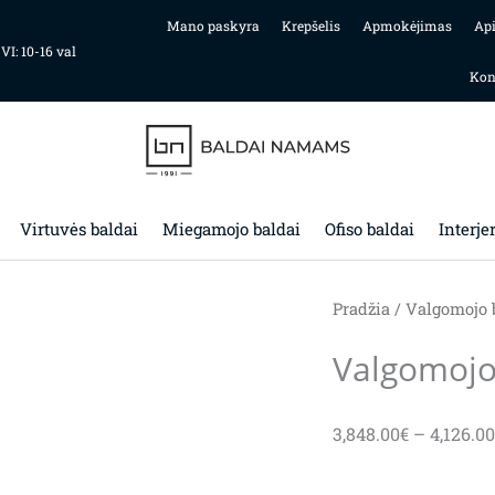
Mano paskyra
Krepšelis
Apmokėjimas
Ap
 VI: 10-16 val
Kon
Virtuvės baldai
Miegamojo baldai
Ofiso baldai
Interje
Pradžia
/
Valgomojo 
Valgomojo 
3,848.00
€
–
4,126.00