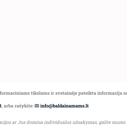
informaciniams tikslams ir svetainėje pateikta informacija 
8
, arba rašykite:
info@baldainamams.lt
acijos ar Jus domina individualus užsakymas, galite mums