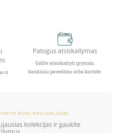
u
Patogus atsiskaitymas
es
Galite atsiskaityti grynais,
bankiniu pavedimu arba kortele.
o ir
.
OKITE MŪSŲ NAUJIENLAIŠKĮ
jausias kolekcijas ir gaukite
iūlymus