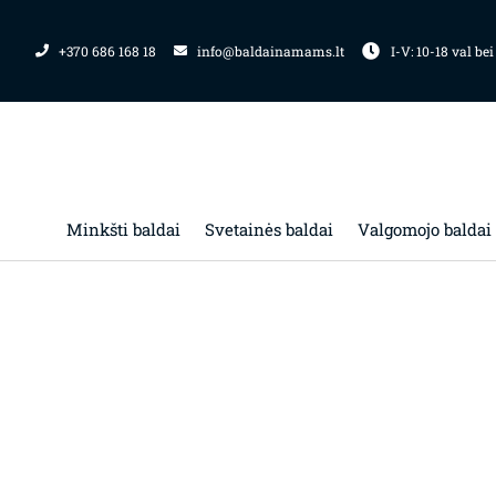
Pereiti
prie
+370 686 168 18
info@baldainamams.lt
I-V: 10-18 val bei
turinio
Minkšti baldai
Svetainės baldai
Valgomojo baldai