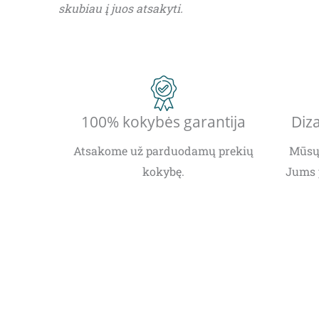
skubiau į juos atsakyti.
100% kokybės garantija
Diza
Atsakome už parduodamų prekių
Mūsų 
kokybę.
Jums 