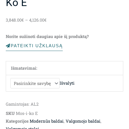
Ko E
Price
3,848.00
€
–
4,126.00
€
range:
3,848.00€
Norite sužinoti daugiau apie šį produktą?
through
4,126.00€
PATEIKTI UŽKLAUSĄ
Išmatavimai:
Išvalyti
Gamintojas: AL2
SKU
Mos-i-ko E
Kategorijos
Modernūs baldai
,
Valgomojo baldai
,
Valgomojo stalai