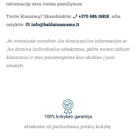
informacija nėra viešas pasiūlymas.
Turite klausimų? Skambinkite:
+370 686 16818
, arba
rašykite:
info@baldainamams.lt
Jei svetainėje neradote Jus dominančios informacijos ar
Jus domina individualus užsakymas, galite mums užduoti
klausimus ir mes pasistengsime kuo skubiau į juos
atsakyti.
100% kokybės garantija
Atsakome už parduodamų prekių kokybę.