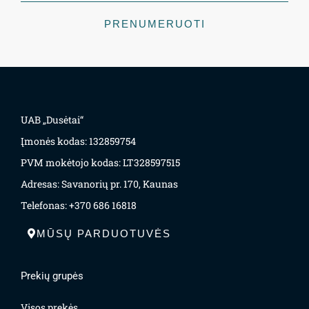
PRENUMERUOTI
UAB „Dusėtai“
Įmonės kodas: 132859754
PVM mokėtojo kodas: LT328597515
Adresas: Savanorių pr. 170, Kaunas
Telefonas: +370 686 16818
MŪSŲ PARDUOTUVĖS
Prekių grupės
Visos prekės