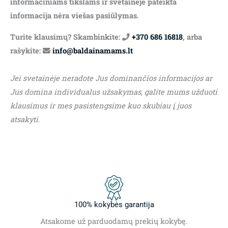
informaciniams tikslams ir svetainėje pateikta
informacija nėra viešas pasiūlymas.
Turite klausimų? Skambinkite:
+370 686 16818
, arba
rašykite:
info@baldainamams.lt
Jei svetainėje neradote Jus dominančios informacijos ar
Jus domina individualus užsakymas, galite mums užduoti
klausimus ir mes pasistengsime kuo skubiau į juos
atsakyti.
100% kokybės garantija
Atsakome už parduodamų prekių kokybę.