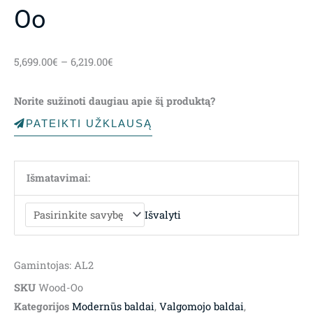
Oo
Price
5,699.00
€
–
6,219.00
€
range:
5,699.00€
Norite sužinoti daugiau apie šį produktą?
through
6,219.00€
PATEIKTI UŽKLAUSĄ
Išmatavimai:
Išvalyti
Gamintojas: AL2
SKU
Wood-Oo
Kategorijos
Modernūs baldai
,
Valgomojo baldai
,