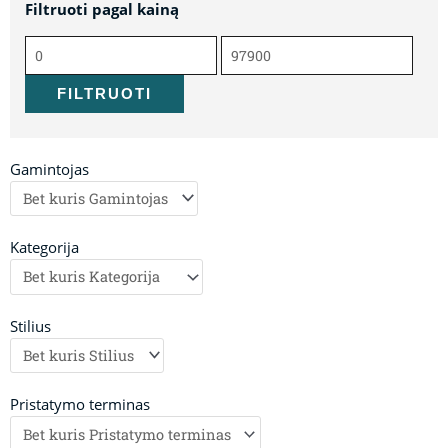
Filtruoti pagal kainą
Min
Maks
kaina
kaina
FILTRUOTI
Gamintojas
Kategorija
Stilius
Pristatymo terminas