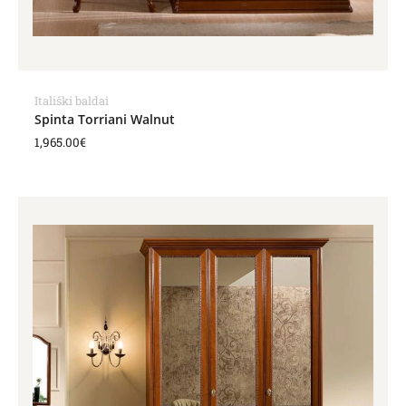
Itališki baldai
Spinta Torriani Walnut
1,965.00
€
Price
range:
2,750.00€
through
2,958.00€