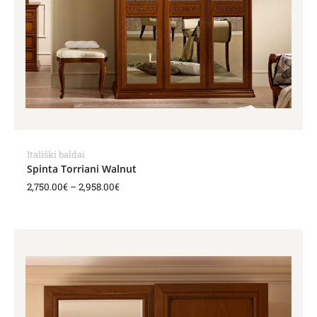
Itališki baldai
Spinta Torriani Walnut
2,750.00
€
–
2,958.00
€