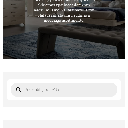
skiriamas ypatingas dėmesys,
negailint laiko. Galite rinktis iš itin
plataus išmatavimų,audinių ir
medžiagų asortimento.
Products
search