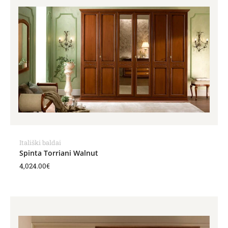
Itališki baldai
Spinta Torriani Walnut
4,024.00
€