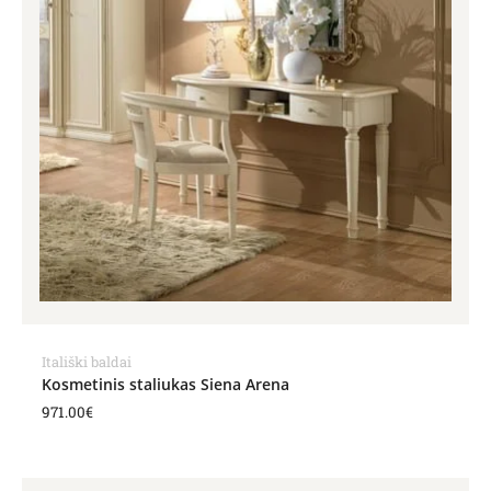
Itališki baldai
Kosmetinis staliukas Siena Arena
971.00
€