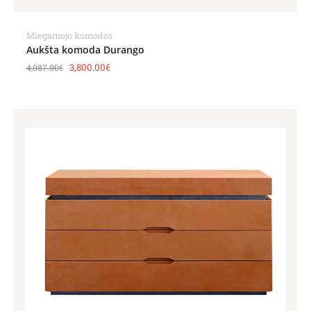
Miegamojo komodos
Aukšta komoda Durango
3,800.00
€
4,087.00
€