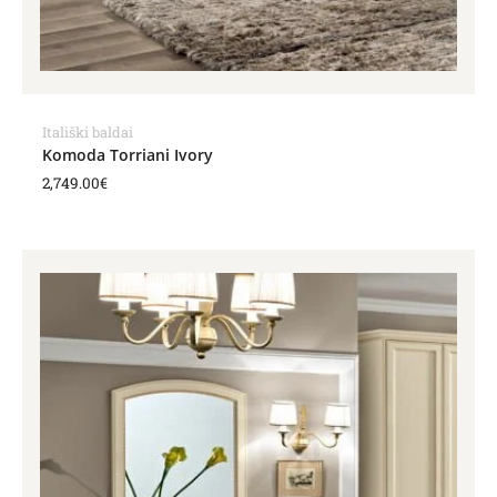
Itališki baldai
Komoda Torriani Ivory
2,749.00
€