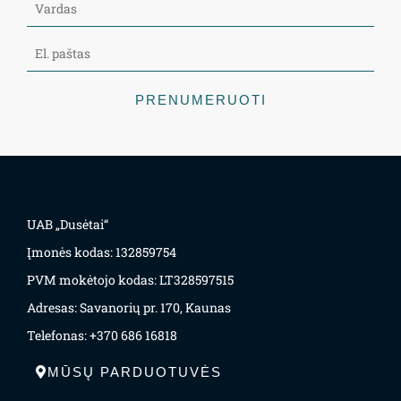
PRENUMERUOTI
UAB „Dusėtai“
Įmonės kodas: 132859754
PVM mokėtojo kodas: LT328597515
Adresas: Savanorių pr. 170, Kaunas
Telefonas: +370 686 16818
MŪSŲ PARDUOTUVĖS