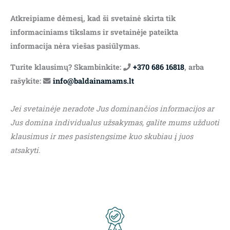
Atkreipiame dėmesį, kad ši svetainė skirta tik
informaciniams tikslams ir svetainėje pateikta
informacija nėra viešas pasiūlymas.
Turite klausimų? Skambinkite:
+370 686 16818
, arba
rašykite:
info@baldainamams.lt
Jei svetainėje neradote Jus dominančios informacijos ar
Jus domina individualus užsakymas, galite mums užduoti
klausimus ir mes pasistengsime kuo skubiau į juos
atsakyti.