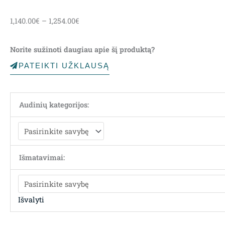
Price
1,140.00
€
–
1,254.00
€
range:
1,140.00€
Norite sužinoti daugiau apie šį produktą?
through
1,254.00€
PATEIKTI UŽKLAUSĄ
Audinių kategorijos:
Išmatavimai:
Išvalyti