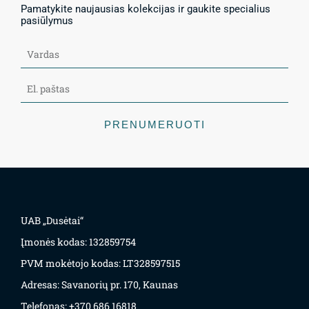
Pamatykite naujausias kolekcijas ir gaukite specialius
pasiūlymus
PRENUMERUOTI
UAB „Dusėtai“
Įmonės kodas: 132859754
PVM mokėtojo kodas: LT328597515
Adresas: Savanorių pr. 170, Kaunas
Telefonas: +370 686 16818