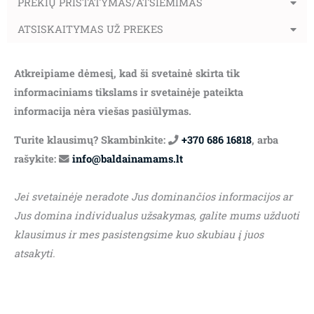
PREKIŲ PRISTATYMAS/ATSIĖMIMAS
ATSISKAITYMAS UŽ PREKES
Atkreipiame dėmesį, kad ši svetainė skirta tik
informaciniams tikslams ir svetainėje pateikta
informacija nėra viešas pasiūlymas.
Turite klausimų? Skambinkite:
+370 686 16818
, arba
rašykite:
info@baldainamams.lt
Jei svetainėje neradote Jus dominančios informacijos ar
Jus domina individualus užsakymas, galite mums užduoti
klausimus ir mes pasistengsime kuo skubiau į juos
atsakyti.