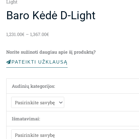
Light
Baro Kėdė D-Light
Price
1,231.00
€
–
1,367.00
€
range:
1,231.00€
Norite sužinoti daugiau apie šį produktą?
through
1,367.00€
PATEIKTI UŽKLAUSĄ
Audinių kategorijos:
Išmatavimai: