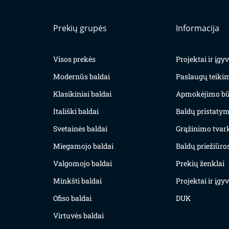
Prekių grupės
Informacija
Visos prekės
Projektai ir įg
Modernūs baldai
Paslaugų teiki
Klasikiniai baldai
Apmokėjimo bū
Itališki baldai
Baldų pristatym
Svetainės baldai
Grąžinimo tvar
Miegamojo baldai
Baldų priežiūros
Valgomojo baldai
Prekių ženklai
Minkšti baldai
Projektai ir įg
Ofiso baldai
DUK
Virtuvės baldai