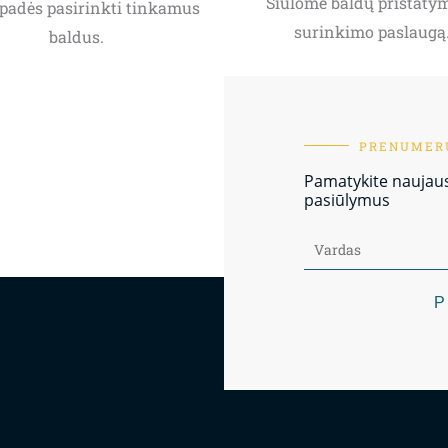
Siūlome baldų pristatym
padės pasirinkti tinkamus
surinkimo paslaugą
baldus.
PRENUMERU
Pamatykite naujausi
pasiūlymus
P