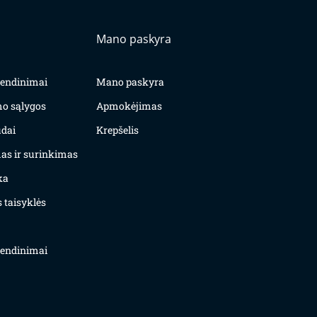
Mano paskyra
yvendinimai
Mano paskyra
mo sąlygos
Apmokėjimas
dai
Krepšelis
as ir surinkimas
ka
 taisyklės
yvendinimai