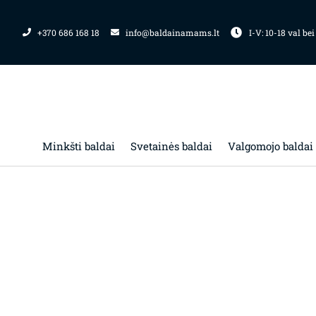
Pereiti
prie
+370 686 168 18
info@baldainamams.lt
I-V: 10-18 val bei
turinio
Minkšti baldai
Svetainės baldai
Valgomojo baldai