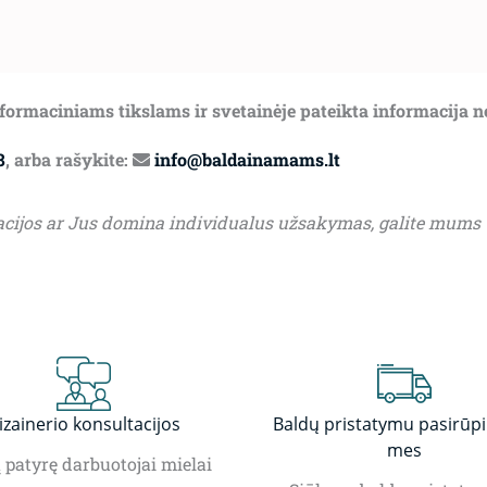
informaciniams tikslams ir svetainėje pateikta informacija 
8
, arba rašykite:
info@baldainamams.lt
acijos ar Jus domina individualus užsakymas, galite mums
izainerio konsultacijos
Baldų pristatymu pasirūp
mes
patyrę darbuotojai mielai