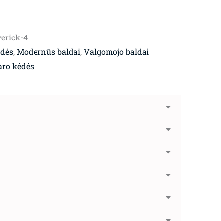
erick-4
ėdės
,
Modernūs baldai
,
Valgomojo baldai
aro kėdės