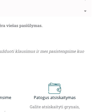
nėra viešas pasiūlymas.
 užduoti klausimus ir mes pasistengsime kuo
insime
Patogus atsiskaitymas
Galite atsiskaityti grynais,