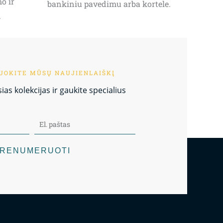
o ir
bankiniu pavedimu arba kortele.
.
OKITE MŪSŲ NAUJIENLAIŠKĮ
as kolekcijas ir gaukite specialius
RENUMERUOTI