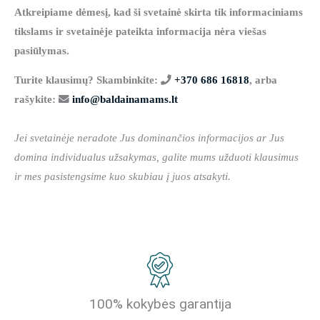
Atkreipiame dėmesį, kad ši svetainė skirta tik informaciniams
tikslams ir svetainėje pateikta informacija nėra viešas
pasiūlymas.
Turite klausimų? Skambinkite:
+370 686 16818
, arba
rašykite:
info@baldainamams.lt
Jei svetainėje neradote Jus dominančios informacijos ar Jus
domina individualus užsakymas, galite mums užduoti klausimus
ir mes pasistengsime kuo skubiau į juos atsakyti.
100% kokybės garantija