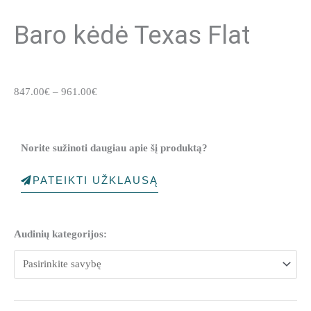
Baro kėdė Texas Flat
Price
847.00
€
–
961.00
€
range:
847.00€
through
Norite sužinoti daugiau apie šį produktą?
961.00€
PATEIKTI UŽKLAUSĄ
produkto
Audinių kategorijos:
kiekis:
Baro
kėdė
Texas
Flat