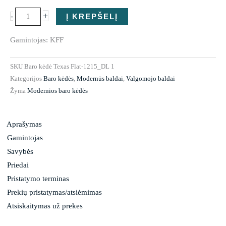
+
-
Į KREPŠELĮ
Gamintojas: KFF
SKU
Baro kėdė Texas Flat-1215_DL 1
Kategorijos
Baro kėdės
,
Modernūs baldai
,
Valgomojo baldai
Žyma
Modernios baro kėdės
Aprašymas
Gamintojas
Savybės
Priedai
Pristatymo terminas
Prekių pristatymas/atsiėmimas
Atsiskaitymas už prekes