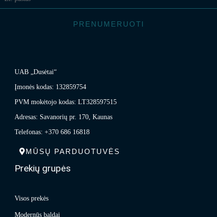
PRENUMERUOTI
UAB „Dusėtai“
Įmonės kodas: 132859754
PVM mokėtojo kodas: LT328597515
Adresas: Savanorių pr. 170, Kaunas
Telefonas: +370 686 16818
MŪSŲ PARDUOTUVĖS
Prekių grupės
Visos prekės
Modernūs baldai