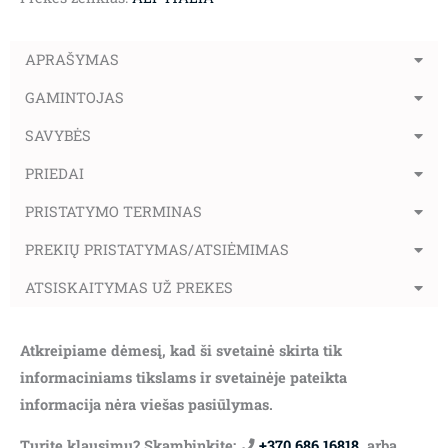
APRAŠYMAS
GAMINTOJAS
SAVYBĖS
PRIEDAI
PRISTATYMO TERMINAS
PREKIŲ PRISTATYMAS/ATSIĖMIMAS
ATSISKAITYMAS UŽ PREKES
Atkreipiame dėmesį, kad ši svetainė skirta tik
informaciniams tikslams ir svetainėje pateikta
informacija nėra viešas pasiūlymas.
Turite klausimų? Skambinkite:
+370 686 16818
, arba