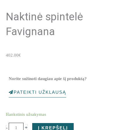
Naktinė spintelė
Favignana
402.00
€
Norite sužinoti daugiau apie šį produktą?
PATEIKTI UŽKLAUSĄ
produkto
Išankstinis užsakymas
kiekis:
Naktinė
+
-
Į KREPŠELĮ