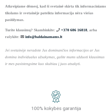
Atkreipiame dėmesį, kad ši svetainė skirta tik informaciniams
tikslams ir svetainėje pateikta informacija nėra viešas
pasiūlymas.
Turite klausimų? Skambinkite:
+370 686 16818
, arba
rašykite:
info@baldainamams.lt
Jei svetainėje neradote Jus dominančios informacijos ar Jus
domina individualus užsakymas, galite mums užduoti klausimus
ir mes pasistengsime kuo skubiau į juos atsakyti.
100% kokybės garantija