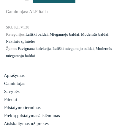
spintelė
Favignana
Gamintojas: ALF Italia
SKU
KJFV130
Kategorijos
Itališki baldai
,
Miegamojo baldai
,
Modernūs baldai
,
Naktinės spintelės
Žymos
Favignana kolekcija
,
Itališki miegamojo baldai
,
Modernūs
miegamojo baldai
Aprašymas
Gamintojas
Savybės
Priedai
Pristatymo terminas
Prekių pristatymas/atsiėmimas
Atsiskaitymas už prekes