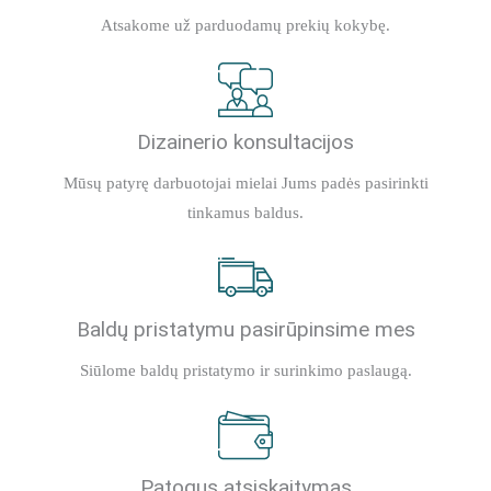
Atsakome už parduodamų prekių kokybę.
Dizainerio konsultacijos
Mūsų patyrę darbuotojai mielai Jums padės pasirinkti
tinkamus baldus.
Baldų pristatymu pasirūpinsime mes
Siūlome baldų pristatymo ir surinkimo paslaugą.
Patogus atsiskaitymas