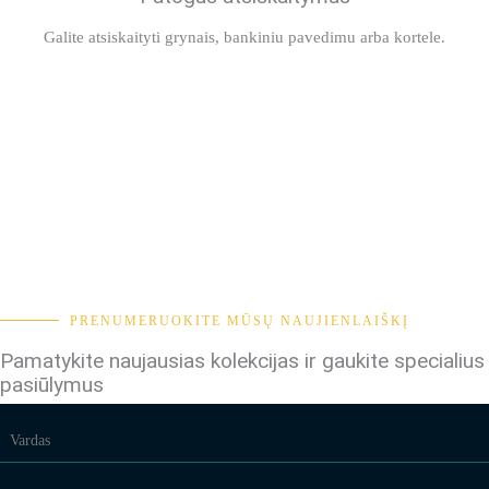
Galite atsiskaityti grynais, bankiniu pavedimu arba kortele.
PRENUMERUOKITE MŪSŲ NAUJIENLAIŠKĮ
Pamatykite naujausias kolekcijas ir gaukite specialius
pasiūlymus