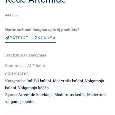
444.00
€
Norite sužinoti daugiau apie šį produktą?
PATEIKTI UŽKLAUSĄ
Išankstinis užsakymas
Gamintojas: ALF Italia
SKU
KJAE621
Kategorijos
Itališki baldai
,
Modernūs baldai
,
Valgomojo
baldai
,
Valgomojo kėdės
Žymos
Artemide kolekcija
,
Modernios kėdės
,
Modernios
valgomojo kėdės