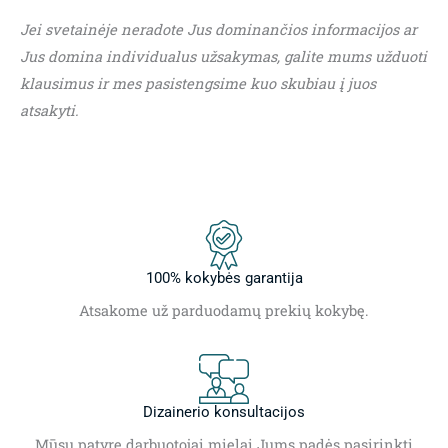
Jei svetainėje neradote Jus dominančios informacijos ar
Jus domina individualus užsakymas, galite mums užduoti
klausimus ir mes pasistengsime kuo skubiau į juos
atsakyti.
100% kokybės garantija
Atsakome už parduodamų prekių kokybę.
Dizainerio konsultacijos
Mūsų patyrę darbuotojai mielai Jums padės pasirinkti