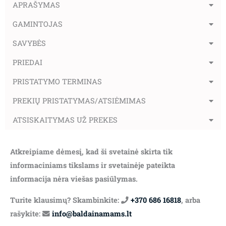
APRAŠYMAS
GAMINTOJAS
SAVYBĖS
PRIEDAI
PRISTATYMO TERMINAS
PREKIŲ PRISTATYMAS/ATSIĖMIMAS
ATSISKAITYMAS UŽ PREKES
Atkreipiame dėmesį, kad ši svetainė skirta tik
informaciniams tikslams ir svetainėje pateikta
informacija nėra viešas pasiūlymas.
Turite klausimų? Skambinkite:
+370 686 16818
, arba
rašykite:
info@baldainamams.lt