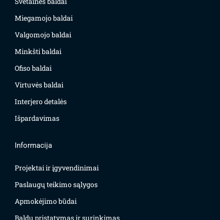
Svetainės baldai
Miegamojo baldai
Valgomojo baldai
Minkšti baldai
Ofiso baldai
Virtuvės baldai
Interjero detalės
Išpardavimas
Informacija
Projektai ir įgyvendinimai
Paslaugų teikimo sąlygos
Apmokėjimo būdai
Baldų pristatymas ir surinkimas