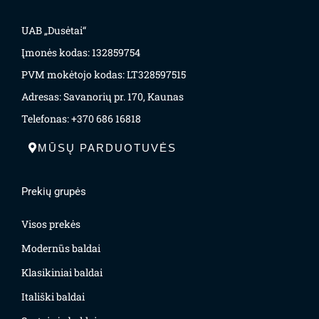
UAB „Dusėtai“
Įmonės kodas: 132859754
PVM mokėtojo kodas: LT328597515
Adresas: Savanorių pr. 170, Kaunas
Telefonas: +370 686 16818
MŪSŲ PARDUOTUVĖS
Prekių grupės
Visos prekės
Modernūs baldai
Klasikiniai baldai
Itališki baldai