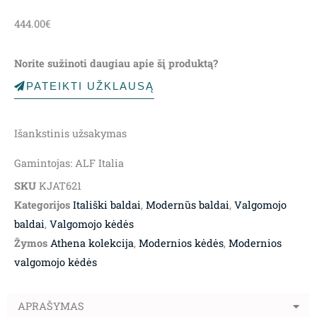
444.00
€
Norite sužinoti daugiau apie šį produktą?
PATEIKTI UŽKLAUSĄ
Išankstinis užsakymas
Gamintojas: ALF Italia
SKU
KJAT621
Kategorijos
Itališki baldai
,
Modernūs baldai
,
Valgomojo
baldai
,
Valgomojo kėdės
Žymos
Athena kolekcija
,
Modernios kėdės
,
Modernios
valgomojo kėdės
APRAŠYMAS