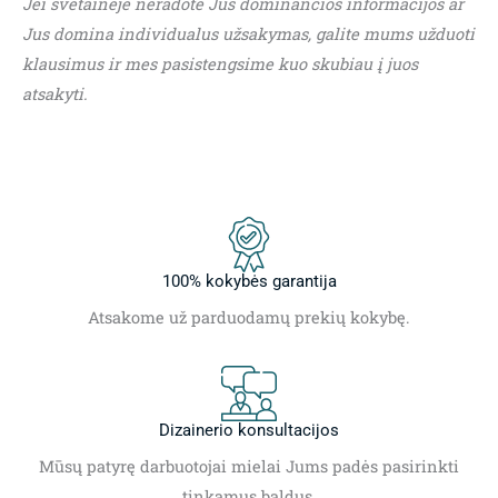
Jei svetainėje neradote Jus dominančios informacijos ar
Jus domina individualus užsakymas, galite mums užduoti
klausimus ir mes pasistengsime kuo skubiau į juos
atsakyti.
100% kokybės garantija
Atsakome už parduodamų prekių kokybę.
Dizainerio konsultacijos
Mūsų patyrę darbuotojai mielai Jums padės pasirinkti
tinkamus baldus.