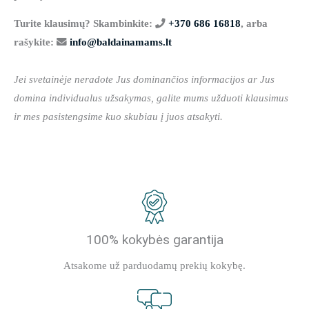
Turite klausimų? Skambinkite:
+370 686 16818
, arba
rašykite:
info@baldainamams.lt
Jei svetainėje neradote Jus dominančios informacijos ar Jus
domina individualus užsakymas, galite mums užduoti klausimus
ir mes pasistengsime kuo skubiau į juos atsakyti.
100% kokybės garantija
Atsakome už parduodamų prekių kokybę.