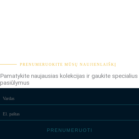
PRENUMERUOKITE MŪSŲ NAUJIENLAIŠKĮ
Pamatykite naujausias kolekcijas ir gaukite specialius
pasiūlymus
PRENUMERUOTI