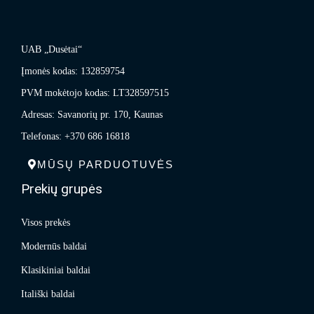
UAB „Dusėtai“
Įmonės kodas: 132859754
PVM mokėtojo kodas: LT328597515
Adresas: Savanorių pr. 170, Kaunas
Telefonas: +370 686 16818
MŪSŲ PARDUOTUVĖS
Prekių grupės
Visos prekės
Modernūs baldai
Klasikiniai baldai
Itališki baldai