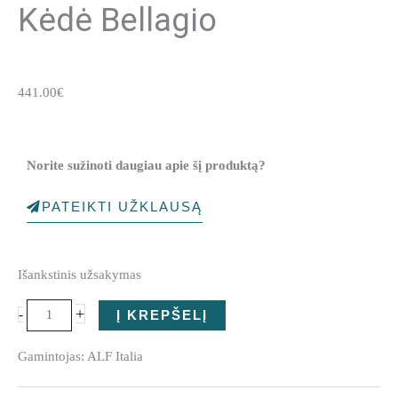
Kėdė Bellagio
441.00
€
Norite sužinoti daugiau apie šį produktą?
PATEIKTI UŽKLAUSĄ
produkto
Išankstinis užsakymas
kiekis:
Kėdė
+
-
Į KREPŠELĮ
Bellagio
Gamintojas: ALF Italia