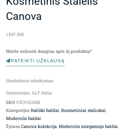
Kosmetinis Stalelis
Canova
1,547.00
€
Norite sužinoti daugiau apie šį produktą?
PATEIKTI UŽKLAUSĄ
Išankstinis užsakymas
Gamintojas: ALF Italia
SKU
PJCV0210BI
Kategorijos
Itališki baldai
,
Kosmetiniai staliukai
,
Modernūs baldai
Žymos
Canova kolekcija
,
Modernūs miegamojo baldai