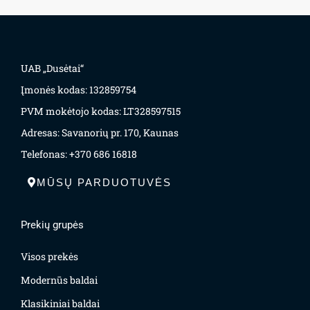
UAB „Dusėtai“
Įmonės kodas: 132859754
PVM mokėtojo kodas: LT328597515
Adresas: Savanorių pr. 170, Kaunas
Telefonas: +370 686 16818
MŪSŲ PARDUOTUVĖS
Prekių grupės
Visos prekės
Modernūs baldai
Klasikiniai baldai