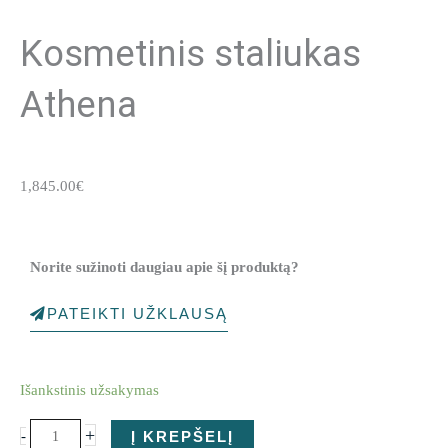
Kosmetinis staliukas
Athena
1,845.00
€
Norite sužinoti daugiau apie šį produktą?
PATEIKTI UŽKLAUSĄ
produkto
Išankstinis užsakymas
kiekis:
Kosmetinis
+
-
Į KREPŠELĮ
staliukas