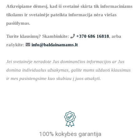
Atkreipiame dėmesį, kad ši svetainė skirta tik informaciniams
tikslams ir svetainėje pateikta informacija nėra viešas
pasiūlymas.
Turite klausimų? Skambinkite:
+370 686 16818
, arba
rašykite:
info@baldainamams.lt
Jei svetainėje neradote Jus dominančios informacijos ar Jus
domina individualus užsakymas, galite mums užduoti klausimus
ir mes pasistengsime kuo skubiau į juos atsakyti.
100% kokybės garantija