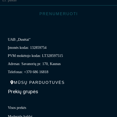
PRENUMERUOTI
UAB „Dusėtai“
Įmonės kodas: 132859754
PVM mokėtojo kodas: LT328597515
Adresas: Savanorių pr. 170, Kaunas
Telefonas: +370 686 16818
MŪSŲ PARDUOTUVĖS
Prekių grupės
Visos prekės
Modernūs baldai