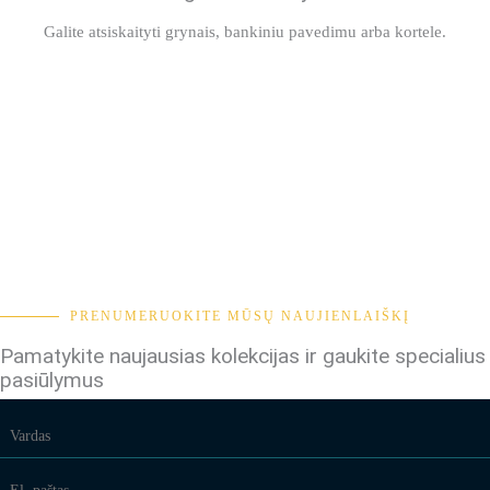
Galite atsiskaityti grynais, bankiniu pavedimu arba kortele.
PRENUMERUOKITE MŪSŲ NAUJIENLAIŠKĮ
Pamatykite naujausias kolekcijas ir gaukite specialius
pasiūlymus