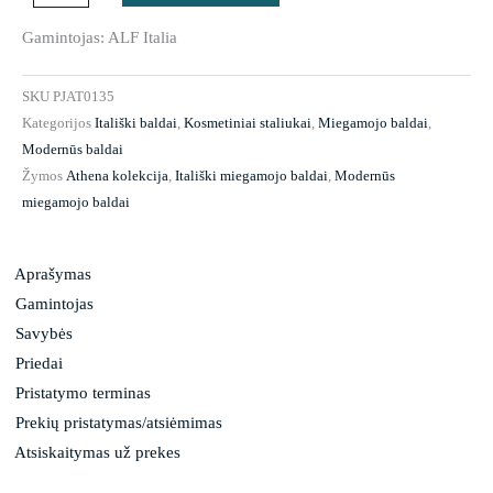
Athena
Gamintojas: ALF Italia
SKU
PJAT0135
Kategorijos
Itališki baldai
,
Kosmetiniai staliukai
,
Miegamojo baldai
,
Modernūs baldai
Žymos
Athena kolekcija
,
Itališki miegamojo baldai
,
Modernūs
miegamojo baldai
Aprašymas
Gamintojas
Savybės
Priedai
Pristatymo terminas
Prekių pristatymas/atsiėmimas
Atsiskaitymas už prekes