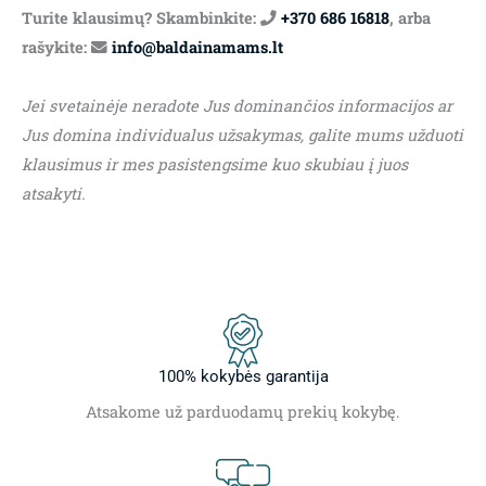
Turite klausimų? Skambinkite:
+370 686 16818
, arba
rašykite:
info@baldainamams.lt
Jei svetainėje neradote Jus dominančios informacijos ar
Jus domina individualus užsakymas, galite mums užduoti
klausimus ir mes pasistengsime kuo skubiau į juos
atsakyti.
100% kokybės garantija
Atsakome už parduodamų prekių kokybę.