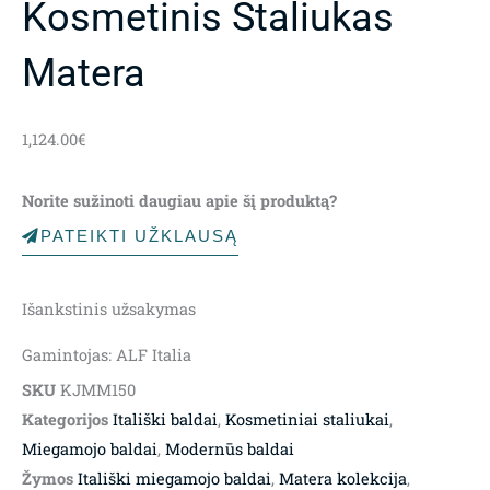
Kosmetinis Staliukas
Matera
1,124.00
€
Norite sužinoti daugiau apie šį produktą?
PATEIKTI UŽKLAUSĄ
Išankstinis užsakymas
Gamintojas: ALF Italia
SKU
KJMM150
Kategorijos
Itališki baldai
,
Kosmetiniai staliukai
,
Miegamojo baldai
,
Modernūs baldai
Žymos
Itališki miegamojo baldai
,
Matera kolekcija
,