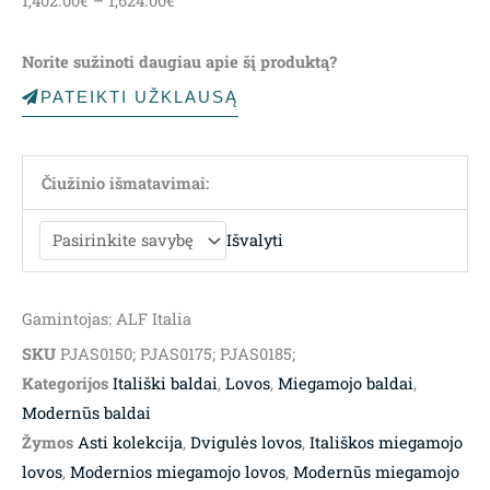
1,402.00
€
–
1,624.00
€
range:
1,402.00€
Norite sužinoti daugiau apie šį produktą?
through
1,624.00€
PATEIKTI UŽKLAUSĄ
Čiužinio išmatavimai:
Išvalyti
Gamintojas: ALF Italia
SKU
PJAS0150; PJAS0175; PJAS0185;
Kategorijos
Itališki baldai
,
Lovos
,
Miegamojo baldai
,
Modernūs baldai
Žymos
Asti kolekcija
,
Dvigulės lovos
,
Itališkos miegamojo
lovos
,
Modernios miegamojo lovos
,
Modernūs miegamojo