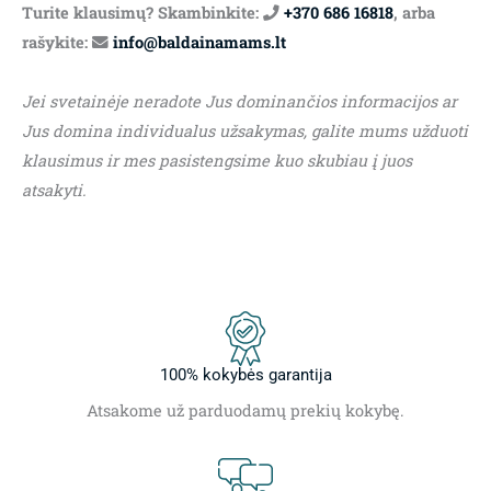
Turite klausimų? Skambinkite:
+370 686 16818
, arba
rašykite:
info@baldainamams.lt
Jei svetainėje neradote Jus dominančios informacijos ar
Jus domina individualus užsakymas, galite mums užduoti
klausimus ir mes pasistengsime kuo skubiau į juos
atsakyti.
100% kokybės garantija
Atsakome už parduodamų prekių kokybę.