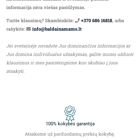
informacija nėra viešas pasiūlymas.
Turite klausimų? Skambinkite:
+370 686 16818
, arba
rašykite:
info@baldainamams.lt
Jei svetainėje neradote Jus dominančios informacijos ar
Jus domina individualus užsakymas, galite mums užduoti
klausimus ir mes pasistengsime kuo skubiau į juos
atsakyti.
100% kokybės garantija
Atsakome už parduodamų prekių kokybę.