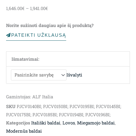
Price
1,646.00
€
–
1,941.00
€
range:
1,646.00€
Norite sužinoti daugiau apie šį produktą?
through
1,941.00€
PATEIKTI UŽKLAUSĄ
Išmatavimai:
Išvalyti
Gamintojas: ALF Italia
SKU
PJCV0140BI; PJCV0150BI; PJCV0195BI; PJCV0145BI;
PJCV0175BI; PJCV0185BI; PJCV0194BI; PJCV0196BI;
Kategorijos
Itališki baldai
,
Lovos
,
Miegamojo baldai
,
Modernūs baldai