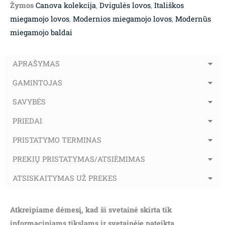
Žymos
Canova kolekcija
,
Dvigulės lovos
,
Itališkos
miegamojo lovos
,
Modernios miegamojo lovos
,
Modernūs
miegamojo baldai
APRAŠYMAS
GAMINTOJAS
SAVYBĖS
PRIEDAI
PRISTATYMO TERMINAS
PREKIŲ PRISTATYMAS/ATSIĖMIMAS
ATSISKAITYMAS UŽ PREKES
Atkreipiame dėmesį, kad ši svetainė skirta tik
informaciniams tikslams ir svetainėje pateikta