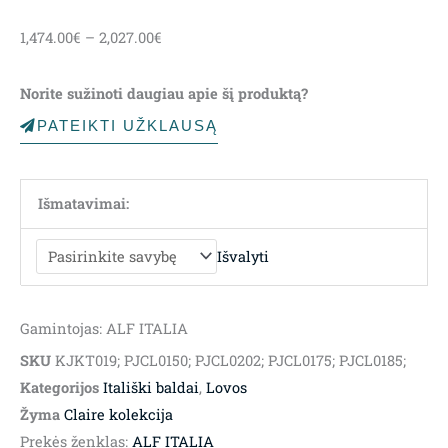
Price
1,474.00
€
–
2,027.00
€
range:
1,474.00€
Norite sužinoti daugiau apie šį produktą?
through
2,027.00€
PATEIKTI UŽKLAUSĄ
Išmatavimai:
Išvalyti
Gamintojas: ALF ITALIA
SKU
KJKT019; PJCL0150; PJCL0202; PJCL0175; PJCL0185;
Kategorijos
Itališki baldai
,
Lovos
Žyma
Claire kolekcija
Prekės ženklas:
ALF ITALIA