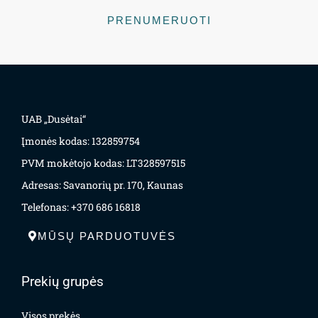
PRENUMERUOTI
UAB „Dusėtai“
Įmonės kodas: 132859754
PVM mokėtojo kodas: LT328597515
Adresas: Savanorių pr. 170, Kaunas
Telefonas: +370 686 16818
MŪSŲ PARDUOTUVĖS
Prekių grupės
Visos prekės