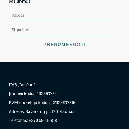
pasiūlymus
PRENUMERUOTI
UAB „Dusėtai“
Įmonės kodas: 132859754
PVM mokėtojo kodas: LT328597515
Adresas: Savanorių pr. 170, Kaunas
Telefonas: +370 686 16818