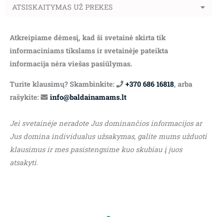
ATSISKAITYMAS UŽ PREKES
Atkreipiame dėmesį, kad ši svetainė skirta tik
informaciniams tikslams ir svetainėje pateikta
informacija nėra viešas pasiūlymas.
Turite klausimų? Skambinkite:
+370 686 16818
, arba
rašykite:
info@baldainamams.lt
Jei svetainėje neradote Jus dominančios informacijos ar
Jus domina individualus užsakymas, galite mums užduoti
klausimus ir mes pasistengsime kuo skubiau į juos
atsakyti.