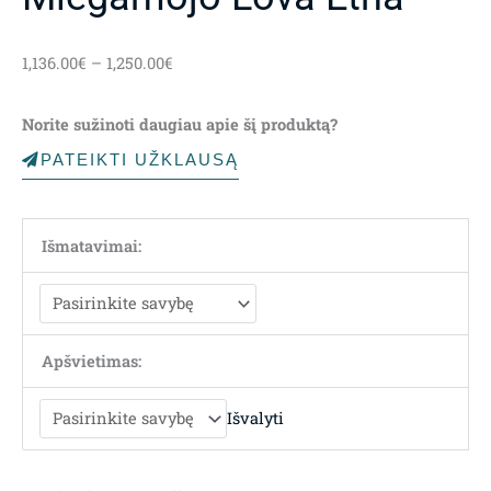
Price
1,136.00
€
–
1,250.00
€
range:
1,136.00€
Norite sužinoti daugiau apie šį produktą?
through
1,250.00€
PATEIKTI UŽKLAUSĄ
Išmatavimai:
Apšvietimas:
Išvalyti