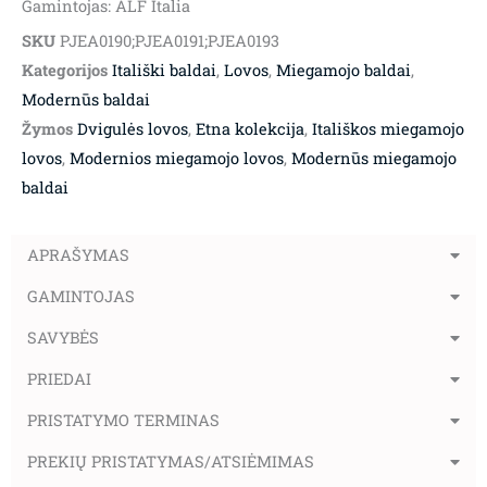
Gamintojas: ALF Italia
SKU
PJEA0190;PJEA0191;PJEA0193
Kategorijos
Itališki baldai
,
Lovos
,
Miegamojo baldai
,
Modernūs baldai
Žymos
Dvigulės lovos
,
Etna kolekcija
,
Itališkos miegamojo
lovos
,
Modernios miegamojo lovos
,
Modernūs miegamojo
baldai
APRAŠYMAS
GAMINTOJAS
SAVYBĖS
PRIEDAI
PRISTATYMO TERMINAS
PREKIŲ PRISTATYMAS/ATSIĖMIMAS