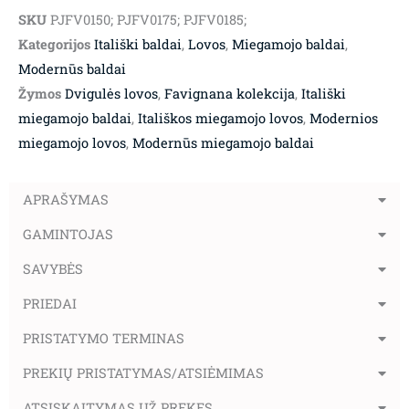
SKU
PJFV0150; PJFV0175; PJFV0185;
Kategorijos
Itališki baldai
,
Lovos
,
Miegamojo baldai
,
Modernūs baldai
Žymos
Dvigulės lovos
,
Favignana kolekcija
,
Itališki
miegamojo baldai
,
Itališkos miegamojo lovos
,
Modernios
miegamojo lovos
,
Modernūs miegamojo baldai
APRAŠYMAS
GAMINTOJAS
SAVYBĖS
PRIEDAI
PRISTATYMO TERMINAS
PREKIŲ PRISTATYMAS/ATSIĖMIMAS
ATSISKAITYMAS UŽ PREKES