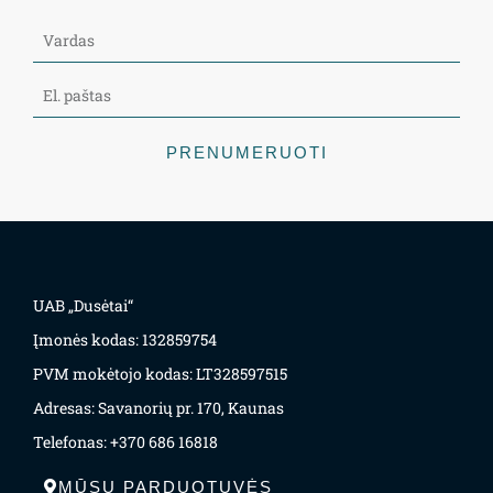
PRENUMERUOTI
UAB „Dusėtai“
Įmonės kodas: 132859754
PVM mokėtojo kodas: LT328597515
Adresas: Savanorių pr. 170, Kaunas
Telefonas: +370 686 16818
MŪSŲ PARDUOTUVĖS