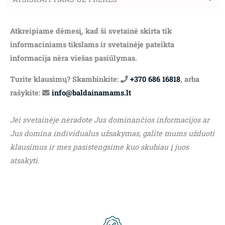
Atkreipiame dėmesį, kad ši svetainė skirta tik
informaciniams tikslams ir svetainėje pateikta
informacija nėra viešas pasiūlymas.
Turite klausimų? Skambinkite:
+370 686 16818
, arba
rašykite:
info@baldainamams.lt
Jei svetainėje neradote Jus dominančios informacijos ar
Jus domina individualus užsakymas, galite mums užduoti
klausimus ir mes pasistengsime kuo skubiau į juos
atsakyti.