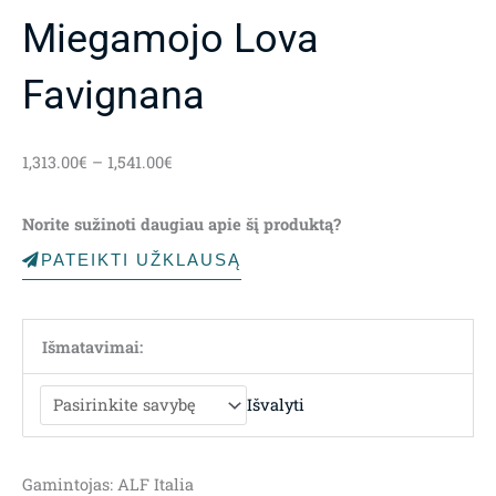
Miegamojo Lova
Favignana
Price
1,313.00
€
–
1,541.00
€
range:
1,313.00€
Norite sužinoti daugiau apie šį produktą?
through
1,541.00€
PATEIKTI UŽKLAUSĄ
Išmatavimai:
Išvalyti
Gamintojas: ALF Italia