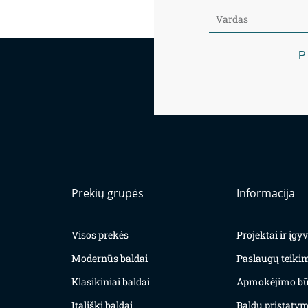
P
Prekių grupės
Informacija
Visos prekės
Projektai ir įg
Modernūs baldai
Paslaugų teiki
Klasikiniai baldai
Apmokėjimo bū
Itališki baldai
Baldų pristatym