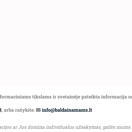
informaciniams tikslams ir svetainėje pateikta informacija 
8
, arba rašykite:
info@baldainamams.lt
acijos ar Jus domina individualus užsakymas, galite mums