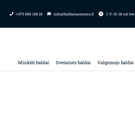
Pereiti
prie
+370 686 168 18
info@baldainamams.lt
I-V: 10-18 val bei
turinio
Minkšti baldai
Svetainės baldai
Valgomojo baldai