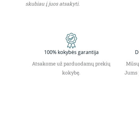
skubiau į juos atsakyti.
100% kokybės garantija
D
Atsakome už parduodamų prekių
Mūsų 
kokybę.
Jums 