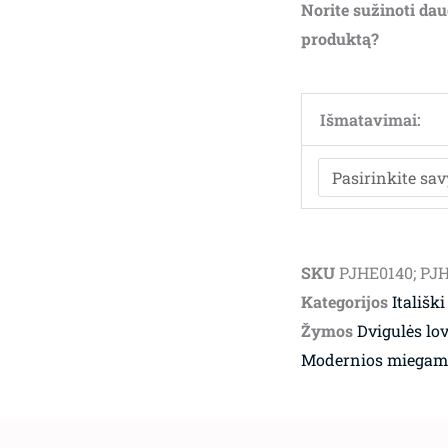
Norite sužinoti dau
produktą?
Išmatavimai:
SKU
PJHE0140; PJH
Kategorijos
Itališki
Žymos
Dvigulės lo
Modernios miegamo