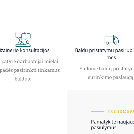
izainerio konsultacijos
Baldų pristatymu pasirūp
mes
patyrę darbuotojai mielai
Siūlome baldų pristatym
padės pasirinkti tinkamus
surinkimo paslaugą
baldus.
PRENUMERU
Pamatykite naujausi
pasiūlymus