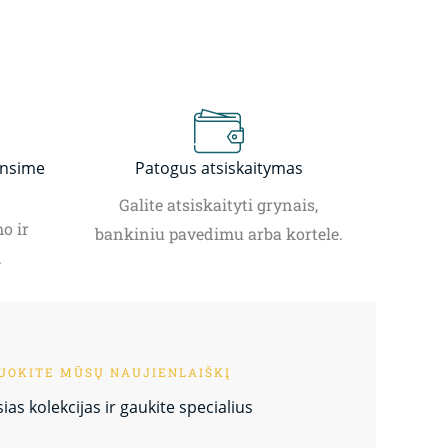
insime
Patogus atsiskaitymas
Galite atsiskaityti grynais,
o ir
bankiniu pavedimu arba kortele.
.
OKITE MŪSŲ NAUJIENLAIŠKĮ
as kolekcijas ir gaukite specialius