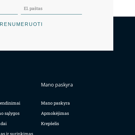
RENUMERUOTI
Mano paskyra
yvendinimai
Mano paskyra
mo sąlygos
Apmokėjimas
dai
Krepšelis
as ir surinkimas