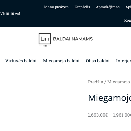
Mano paskyra
Krepšelis
Apmokėjimas
Ap
 VI: 10-16 val
Kon
Virtuvės baldai
Miegamojo baldai
Ofiso baldai
Interje
Pradžia
/
Miegamojo 
Miegamojo
1,663.00
€
–
1,961.00