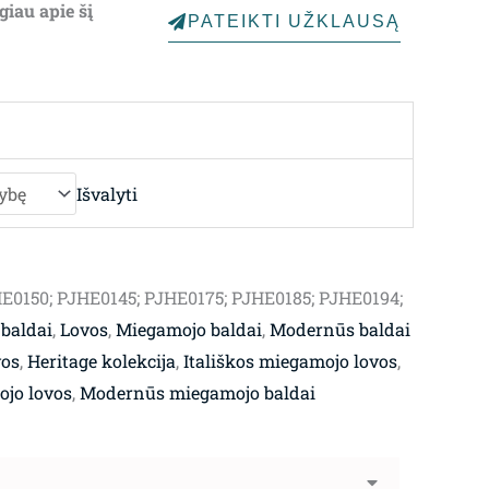
giau apie šį
PATEIKTI UŽKLAUSĄ
through
1,961.00€
Išvalyti
E0150; PJHE0145; PJHE0175; PJHE0185; PJHE0194;
 baldai
,
Lovos
,
Miegamojo baldai
,
Modernūs baldai
vos
,
Heritage kolekcija
,
Itališkos miegamojo lovos
,
jo lovos
,
Modernūs miegamojo baldai