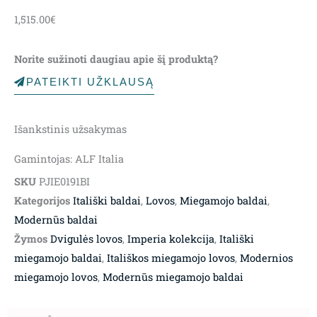
1,515.00
€
Norite sužinoti daugiau apie šį produktą?
PATEIKTI UŽKLAUSĄ
Išankstinis užsakymas
Gamintojas: ALF Italia
SKU
PJIE0191BI
Kategorijos
Itališki baldai
,
Lovos
,
Miegamojo baldai
,
Modernūs baldai
Žymos
Dvigulės lovos
,
Imperia kolekcija
,
Itališki
miegamojo baldai
,
Itališkos miegamojo lovos
,
Modernios
miegamojo lovos
,
Modernūs miegamojo baldai