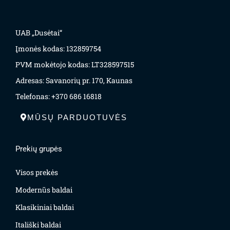
UAB „Dusėtai“
Įmonės kodas: 132859754
PVM mokėtojo kodas: LT328597515
Adresas: Savanorių pr. 170, Kaunas
Telefonas: +370 686 16818
MŪSŲ PARDUOTUVĖS
Prekių grupės
Visos prekės
Modernūs baldai
Klasikiniai baldai
Itališki baldai