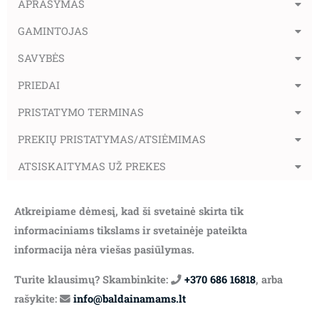
APRAŠYMAS
GAMINTOJAS
SAVYBĖS
PRIEDAI
PRISTATYMO TERMINAS
PREKIŲ PRISTATYMAS/ATSIĖMIMAS
ATSISKAITYMAS UŽ PREKES
Atkreipiame dėmesį, kad ši svetainė skirta tik
informaciniams tikslams ir svetainėje pateikta
informacija nėra viešas pasiūlymas.
Turite klausimų? Skambinkite:
+370 686 16818
, arba
rašykite:
info@baldainamams.lt