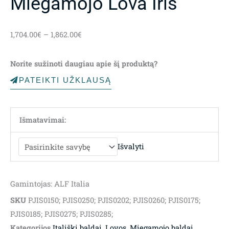
Miegamojo Lova Iris
Price
1,704.00
€
–
1,862.00
€
range:
1,704.00€
Norite sužinoti daugiau apie šį produktą?
through
1,862.00€
PATEIKTI UŽKLAUSĄ
Išmatavimai:
Išvalyti
Gamintojas: ALF Italia
SKU
PJIS0150; PJIS0250; PJIS0202; PJIS0260; PJIS0175;
PJIS0185; PJIS0275; PJIS0285;
Kategorijos
Itališki baldai
,
Lovos
,
Miegamojo baldai
,