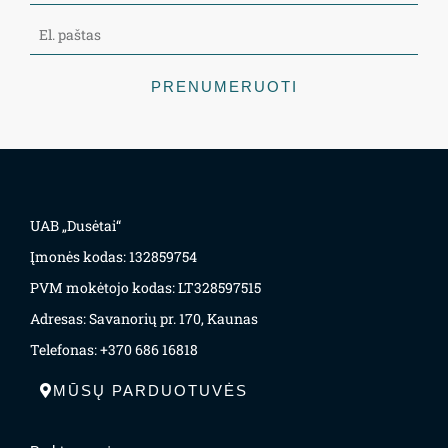
PRENUMERUOTI
UAB „Dusėtai“
Įmonės kodas: 132859754
PVM mokėtojo kodas: LT328597515
Adresas: Savanorių pr. 170, Kaunas
Telefonas: +370 686 16818
MŪSŲ PARDUOTUVĖS