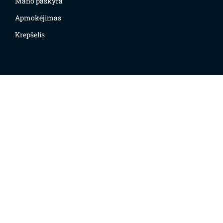
Mano paskyra
Apmokėjimas
Krepšelis