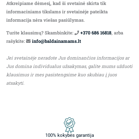
Atkreipiame dėmesį, kad ši svetainė skirta tik
informaciniams tikslams ir svetainėje pateikta
informacija nėra viešas pasiūlymas.
Turite klausimų? Skambinkite:
+370 686 16818
, arba
rašykite:
info@baldainamams.lt
Jei svetainėje neradote Jus dominančios informacijos ar
Jus domina individualus užsakymas, galite mums užduoti
klausimus ir mes pasistengsime kuo skubiau į juos
atsakyti.
100% kokybės garantija