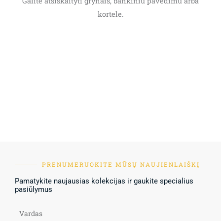
Galite atsiskaityti grynais, bankiniu pavedimu arba
kortele.
PRENUMERUOKITE MŪSŲ NAUJIENLAIŠKĮ
Pamatykite naujausias kolekcijas ir gaukite specialius
pasiūlymus