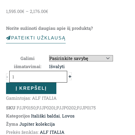
Price
1,595.00
€
–
2,176.00
€
range:
1,595.00€
Norite sužinoti daugiau apie šį produktą?
through
2,176.00€
PATEIKTI UŽKLAUSĄ
produkto
kiekis:
Galimi
Miegamojo
išmatavimai:
Išvalyti
lova
+
-
Jupiter
Į KREPŠELĮ
Gamintojas: ALF ITALIA
SKU
PJJP0150;PJJP0201;PJJP0202;PJJP0175
Kategorijos
Itališki baldai
,
Lovos
Žyma
Jupiter kolekcija
Prekės ženklas:
ALF ITALIA