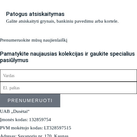
Patogus atsiskaitymas
Galite atsiskaityti grynais, bankiniu pavedimu arba kortele.
Prenumeruokite mūsų naujienlaiškį
Pamatykite naujausias kolekcijas ir gaukite specialius
pasiūlymus
PRENUMERUOTI
UAB „Dusėtai“
Įmonės kodas: 132859754
PVM mokėtojo kodas: LT328597515
Adresas: Savanorių pr. 170, Kaunas