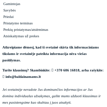
Gamintojas
Savybės
Priedai
Pristatymo terminas
Prekių pristatymas/atsiėmimas
Atsiskaitymas už prekes
Atkreipiame dėmesį, kad ši svetainė skirta tik informaciniams
tikslams ir svetainėje pateikta informacija nėra viešas
pasiūlymas.
Turite klausimų? Skambinkite:
+370 686 16818
, arba rašykite:
info@baldainamams.lt
Jei svetainėje neradote Jus dominančios informacijos ar Jus
domina individualus užsakymas, galite mums užduoti klausimus ir
mes pasistengsime kuo skubiau į juos atsakyti.