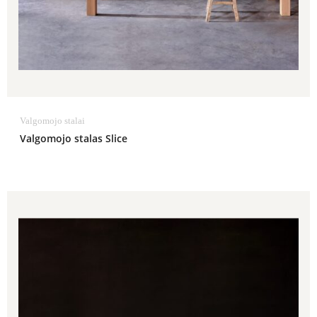
Valgomojo stalai
Valgomojo stalas Slice
Price
range:
4,609.00€
through
5,049.00€