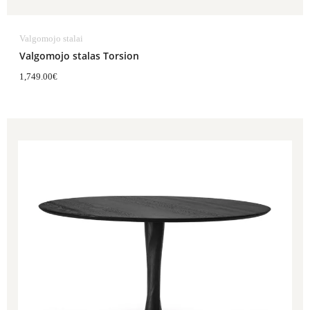
Valgomojo stalai
Valgomojo stalas Torsion
1,749.00
€