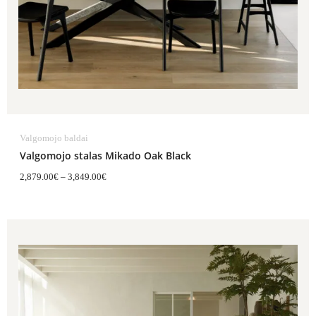
Valgomojo baldai
Valgomojo stalas Mikado Oak Black
2,879.00
€
–
3,849.00
€
Price
range:
3,119.00€
through
5,509.00€