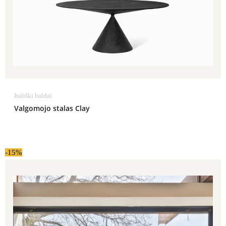
Itališki baldai
Valgomojo stalas Clay
-15%