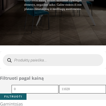
kiekvienai baldų detalei skiriamas ypatingas
dėmesys, negailint laiko. Galite rinktis iš itin
plataus išmatavimų ir medžiagų asortimento.
Products
search
Filtruoti pagal kainą
Min
Maks
kaina
kaina
FILTRUOTI
Gamintojas