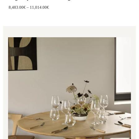
8,483.00
€
–
11,014.00
€