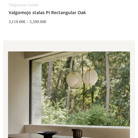
Valgomojo baldai
Valgomojo stalas PI Rectangular Oak
3,119.00
€
–
5,509.00
€
Price
range:
2,379.00€
through
4,369.00€