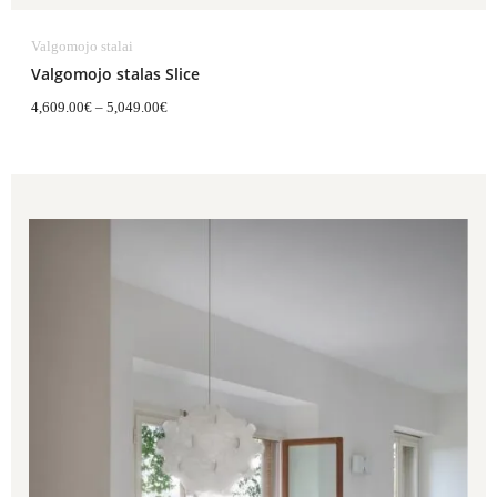
Valgomojo stalai
Valgomojo stalas Slice
4,609.00
€
–
5,049.00
€
Price
range:
8,483.00€
through
11,014.00€