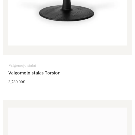
Valgomojo stalai
Valgomojo stalas Torsion
3,789.00
€