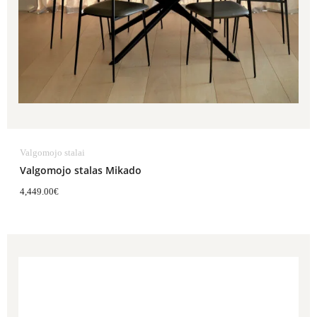
Valgomojo stalai
Valgomojo stalas Mikado
4,449.00
€
Price
range:
4,309.00€
through
5,799.00€