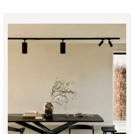
Price
range:
2,879.00€
through
3,849.00€