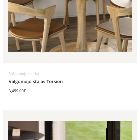
Valgomojo baldai
Valgomojo stalas Torsion
3,499.00
€