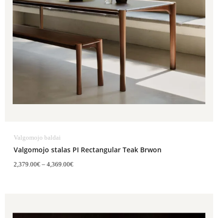
Valgomojo baldai
Valgomojo stalas PI Rectangular Teak Brwon
2,379.00
€
–
4,369.00
€