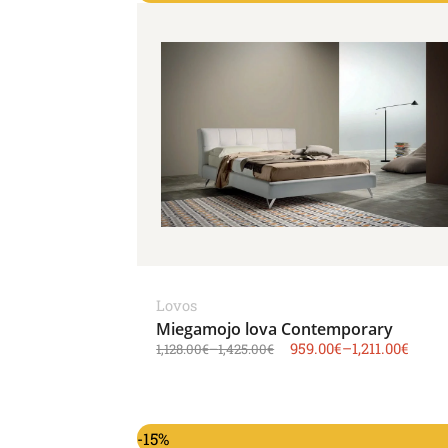
Lovos
Miegamojo lova Contemporary
959.00
€
–
1,211.00
€
1,128.00
€
–
1,425.00
€
-15%