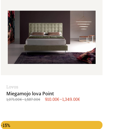
Lovos
Miegamojo lova Point
910.00
€
–
1,349.00
€
1,071.00
€
–
1,587.00
€
-15%