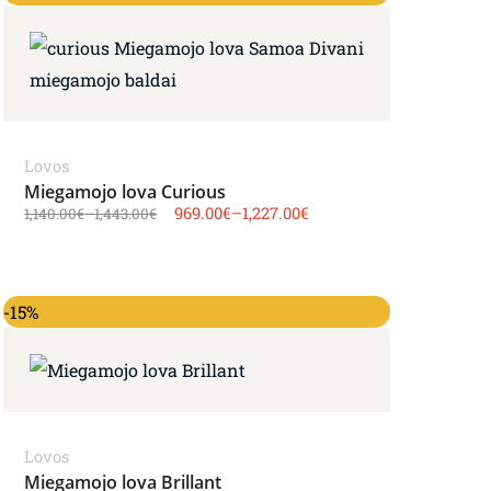
Lovos
Miegamojo lova Curious
969.00
€
–
1,227.00
€
1,140.00
€
–
1,443.00
€
-15%
Lovos
Miegamojo lova Brillant