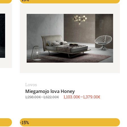
Lovos
Miegamojo lova Honey
1,103.00
€
–
1,379.00
€
1,298.00
€
–
1,622.00
€
-15%