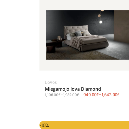
Lovos
Miegamojo lova Diamond
940.00
€
–
1,642.00
€
1,106.00
€
–
1,932.00
€
-15%