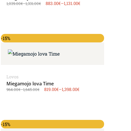
883.00
€
–
1,131.00
€
1,039.00
€
–
1,331.00
€
-15%
Lovos
Miegamojo lova Time
819.00
€
–
1,398.00
€
964.00
€
–
1,645.00
€
-15%