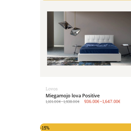
Lovos
Miegamojo lova Positive
936.00
€
–
1,647.00
€
1,101.00
€
–
1,938.00
€
-15%