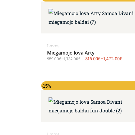
Lovos
Miegamojo lova Arty
816.00
€
–
1,472.00
€
959.00
€
–
1,732.00
€
-15%
Lovos