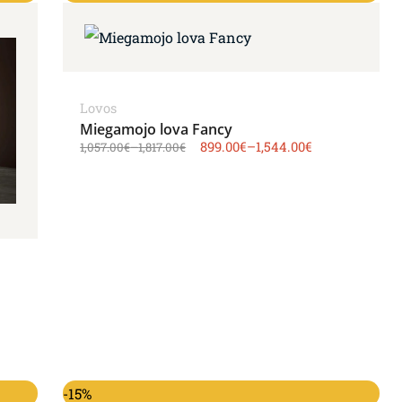
Lovos
Miegamojo lova Fancy
899.00
€
–
1,544.00
€
1,057.00
€
–
1,817.00
€
-15%