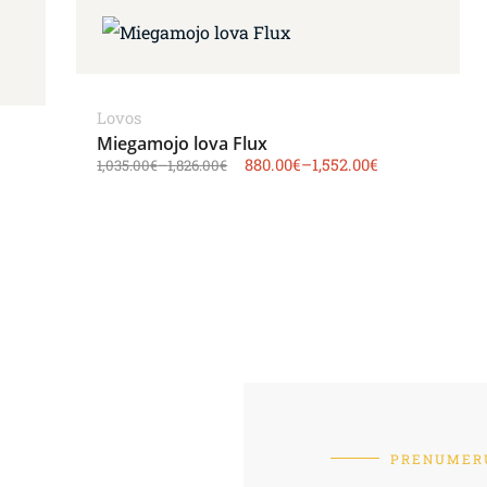
Lovos
Miegamojo lova Flux
880.00
€
–
1,552.00
€
1,035.00
€
–
1,826.00
€
PRENUMERU