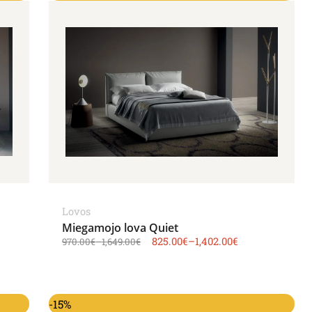
Lovos
Miegamojo lova Quiet
825.00
€
–
1,402.00
€
970.00
€
–
1,649.00
€
-15%