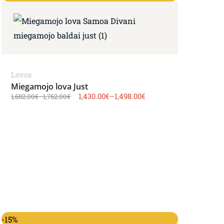
Lovos
Miegamojo lova Just
1,430.00
€
–
1,498.00
€
1,682.00
€
–
1,762.00
€
-15%