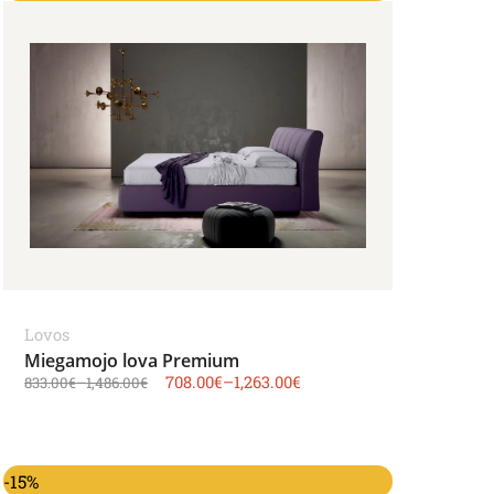
Lovos
Miegamojo lova Premium
708.00
€
–
1,263.00
€
833.00
€
–
1,486.00
€
-15%