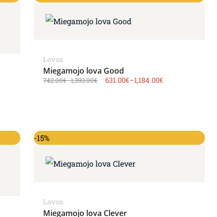
Lovos
Miegamojo lova Good
631.00
€
–
1,184.00
€
742.00
€
–
1,393.00
€
-15%
Lovos
Miegamojo lova Clever