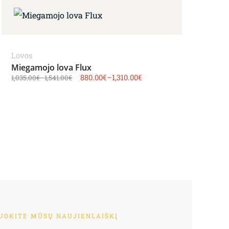
Lovos
Miegamojo lova Flux
880.00
€
–
1,310.00
€
1,035.00
€
–
1,541.00
€
OKITE MŪSŲ NAUJIENLAIŠKĮ