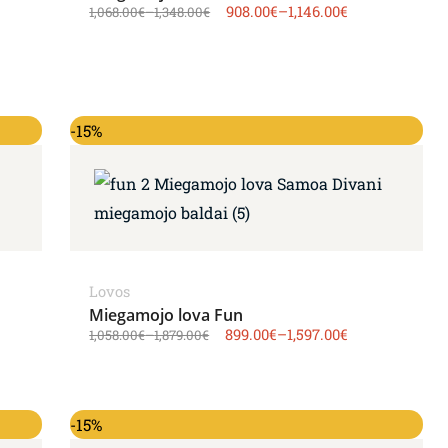
908.00
€
–
1,146.00
€
1,068.00
€
–
1,348.00
€
-15%
Lovos
Miegamojo lova Fun
899.00
€
–
1,597.00
€
1,058.00
€
–
1,879.00
€
-15%