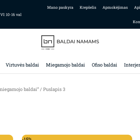
Mano paskyra
Krepšelis
Apmokėjimas
Ap
 VI: 10-16 val
Kon
Virtuvės baldai
Miegamojo baldai
Ofiso baldai
Interje
miegamojo baldai”
/ Puslapis 3
-15%