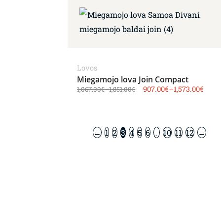
Lovos
Miegamojo lova Join Compact
907.00
€
–
1,573.00
€
1,067.00
€
–
1,851.00
€
←
1
2
3
4
5
6
…
10
11
12
→