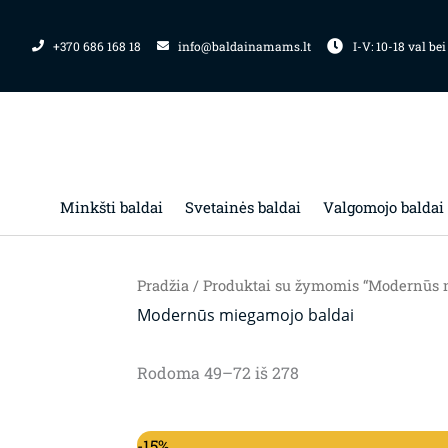
Pereiti
prie
+370 686 168 18
info@baldainamams.lt
I-V: 10-18 val bei
turinio
Minkšti baldai
Svetainės baldai
Valgomojo baldai
Pradžia
/
Produktai su žymomis “Modernūs 
Modernūs miegamojo baldai
Rodoma 49–72 iš 278
-15%