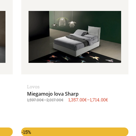
Lovos
Miegamojo lova Sharp
1,357.00
€
–
1,714.00
€
1,597.00
€
–
2,017.00
€
-15%