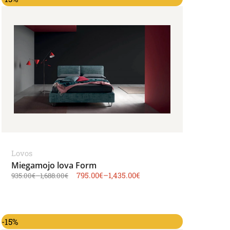
Lovos
Miegamojo lova Form
795.00
€
–
1,435.00
€
935.00
€
–
1,688.00
€
-15%