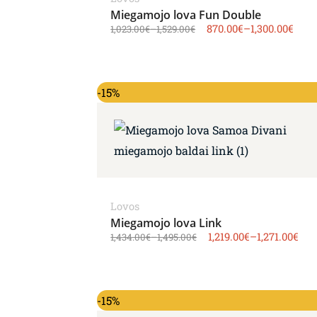
Miegamojo lova Fun Double
870.00
€
–
1,300.00
€
1,023.00
€
–
1,529.00
€
-15%
Lovos
Miegamojo lova Link
1,219.00
€
–
1,271.00
€
1,434.00
€
–
1,495.00
€
-15%