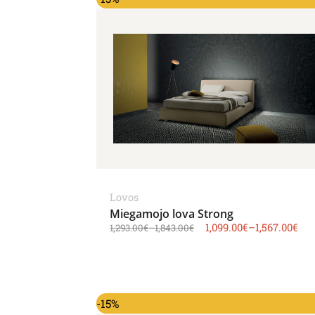
Lovos
Miegamojo lova Strong
1,099.00
€
–
1,567.00
€
1,293.00
€
–
1,843.00
€
-15%