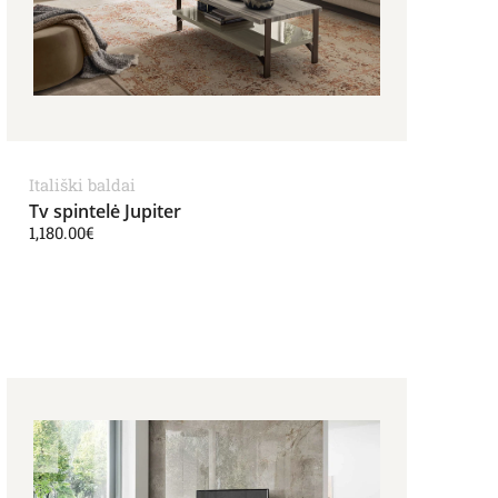
Itališki baldai
Tv spintelė Jupiter
1,180.00
€