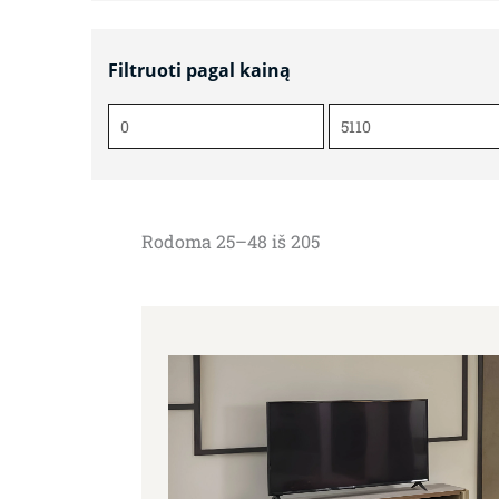
Filtruoti pagal kainą
Min
Maks
kaina
kaina
Rodoma 25–48 iš 205