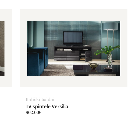
Itališki baldai
TV spintelė Versilia
962.00
€