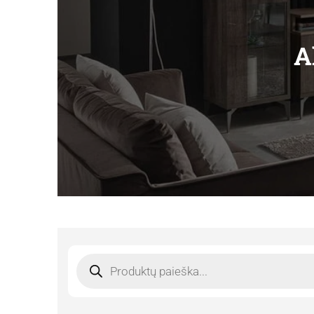
A
Products
search