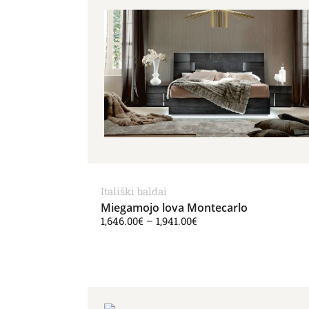
Itališki baldai
Miegamojo lova Montecarlo
1,646.00
€
–
1,941.00
€
Price range: 1,271.00€ t