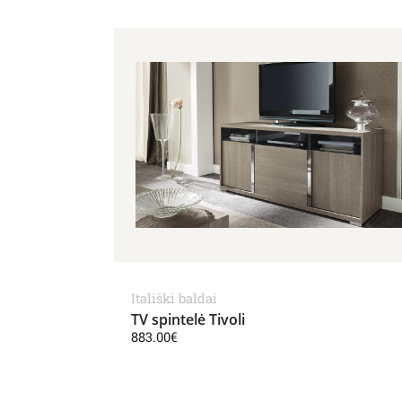
Itališki baldai
TV spintelė Tivoli
883.00
€