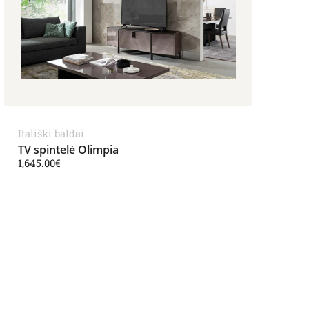
Itališki baldai
TV spintelė Olimpia
1,645.00
€