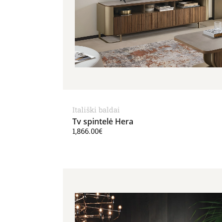
Itališki baldai
Tv spintelė Hera
1,866.00
€