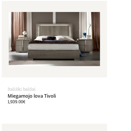
541.00€
Itališki baldai
Miegamojo lova Tivoli
1,939.00
€