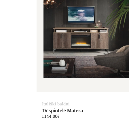
Itališki baldai
TV spintelė Matera
1,144.00
€