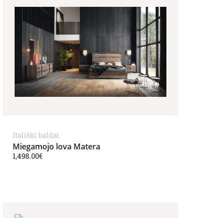
Itališki baldai
Miegamojo lova Matera
1,498.00
€
961.00€
Price range: 1,136.00€ through 1,250.00€