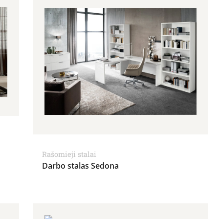
Rašomieji stalai
Darbo stalas Sedona
hrough 1,905.00€
Price range: 1,663.00€ through 1,