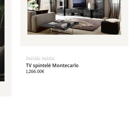
Itališki baldai
TV spintelė Montecarlo
1,266.00
€