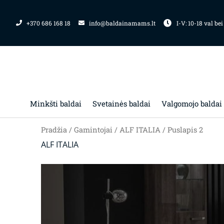
Pereiti
prie
+370 686 168 18
info@baldainamams.lt
I-V: 10-18 val bei
turinio
Minkšti baldai
Svetainės baldai
Valgomojo baldai
Pradžia
/ Gamintojai /
ALF ITALIA
/ Puslapis 2
ALF ITALIA