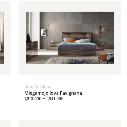
Price range: 1,313.00€ through 1,
Itališki baldai
Miegamojo lova Favignana
1,313.00
€
–
1,541.00
€
hrough 1,941.00€