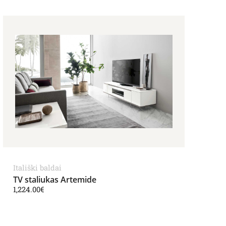
Itališki baldai
TV staliukas Artemide
1,224.00
€