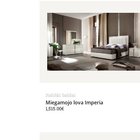
Itališki baldai
Miegamojo lova Imperia
1,515.00
€
Price range: 1,646.00€ t